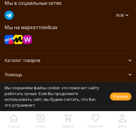
Мы в социальных сетях:
RUB
Мы на маркетплейсах
Каталог товаров
Помощь
Мы сохраняем файлы cookie: это помогает сайту
Информация
работать лучше. Если Вы продолжите
Хорошо
использовать сайт, мы будем считать, что Вас
это устраивает.
Политика персональных данных
Разработано в
bodysite.ru
Webasyst —
Главная
Каталог
Корзина
Избранное
Войти