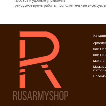
- простое и удобное управление
- рекордное время работы - дополнительные аксессуары
Катало
Армейск
Военная
Военное
Макеты 
Маскиро
костюм
Обложки