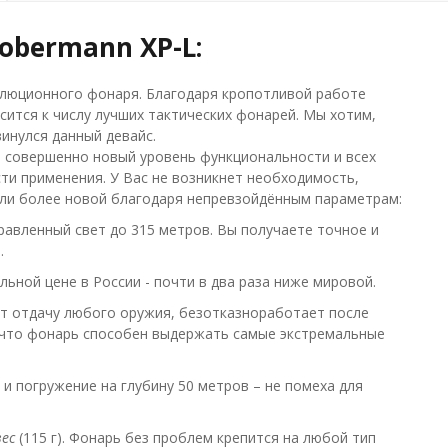
obermann XP-L:
олюционного фонаря. Благодаря кропотливой работе
тся к числу лучших тактических фонарей. Мы хотим,
инулся данный девайс.
 совершенно новый уровень функциональности и всех
ти применения. У Вас не возникнет необходимость,
ели более новой благодаря непревзойдённым параметрам:
авленный свет до 315 метров. Вы получаете точное и
.
ьной цене в России - почти в два раза ниже мировой.
т отдачу любого оружия, безотказноработает после
м, что фонарь способен выдержать самые экстремальные
 погружение на глубину 50 метров – не помеха для
ес
(115 г). Фонарь без проблем крепится на любой тип