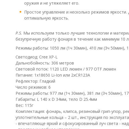
оружия и не утяжеляет его.
Простое управление и несколько режимов яркости.
оптимальную яркость.
P.S.
Мы используем только лучшие технологии и материа
безупречную работу фонаря в течение как минимум 10 л
Режимы работы: 1050 лм (1ч 30мин), 410 лм (3ч 50мин), 19
Светодиод: Cree XP-L
Дальнобойность: 306 метров
Световой поток: 1120 LED люмен / 977 OTF люмен
Питание: 1x18650 Li-Ion или 2xCR123A
Рефлектор: Гладкий
Число режимов: 6
Режимы работы: 977 лм (1ч 30мин), 381 лм (3ч 50мин), 177
Габариты: L 140 x D 34мм, тело D 25.4мм
Вес: 115г
Комплектация: фонарь, клипса, резиновый грип-упор, ре
уплотнительные кольца – 2 шт., инструкция по эксплуата
- впечатляюще яркий и сфокусированный луч света - н