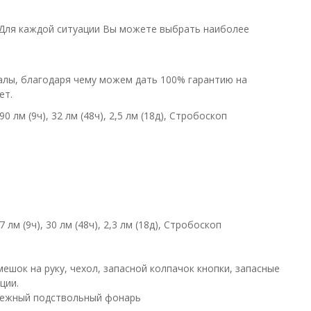
 Для каждой ситуации Вы можете выбрать наиболее
лы, благодаря чему можем дать 100% гарантию на
ет.
0 лм (9ч), 32 лм (48ч), 2,5 лм (18д), Стробоскоп
 лм (9ч), 30 лм (48ч), 2,3 лм (18д), Стробоскоп
мешок на руку, чехол, запасной колпачок кнопки, запасные
ции.
адежный подствольный фонарь