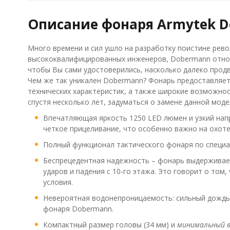
Описание фонаря Armytek D
Много времени и сил ушло на разработку поистине рев
высококвалифицированных инженеров, Dobermann относи
чтобы Вы сами удостоверились, насколько далеко продв
Чем же так уникален Dobermann? Фонарь предоставляет
технических характеристик, а также широкие возможнос
спустя несколько лет, задуматься о замене данной мод
Впечатляющая яркость 1250 LED люмен и узкий напр
четкое прицеливание, что особенно важно на охоте
Полный функционал тактического фонаря по специал
Беспрецедентная надежность – фонарь выдерживае
ударов и падения с 10-го этажа. Это говорит о то
условия.
Невероятная водонепроницаемость: сильный дождь и
фонаря Dobermann.
Компактный размер головы (34 мм) и
минимальный в