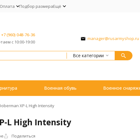
Оплата
Подбор размера
Ещё
+7 (960) 048-76-36
manager@rusarmyshop.ru
таем с 10:00-19:00
Все категории
рнитура
Военная обувь
Военное снаряж
oberman XP-L High Intensity
L High Intensity
ое
Поделиться