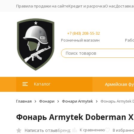
Правила продажи на сайте
Кредит и расрочка
О нас
Доставка
+7 (843) 208-55-32
Розничный магазин
Рабо
Каталог
Армейская фу
Главная
Фонари
Фонари Armytek
Фонарь Armytek D
Фонарь Armytek Doberman XP-
К сравнению
Написать отзыв
В избранн
Бренд: