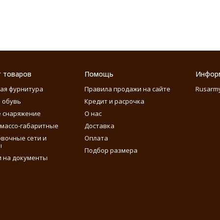
г товаров
Помощь
Инфор
ая фурнитура
Правила продажи на сайте
Rusarm
 обувь
Кредит и расрочка
 снаряжение
О нас
массо-габаритные
Доставка
вочные сети и
Оплата
ы
Подбор размера
 на документы