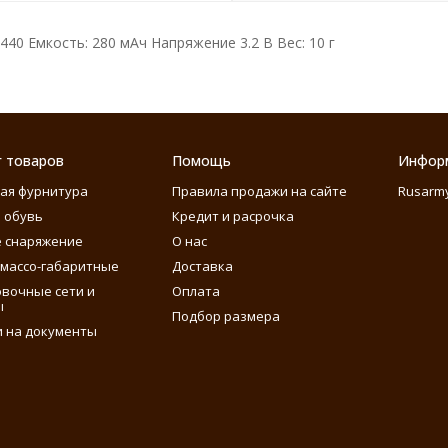
0 Емкость: 280 мАч Напряжение 3.2 В Вес: 10 г
г товаров
Помощь
Инфор
ая фурнитура
Правила продажи на сайте
Rusarm
 обувь
Кредит и расрочка
 снаряжение
О нас
массо-габаритные
Доставка
вочные сети и
Оплата
ы
Подбор размера
 на документы