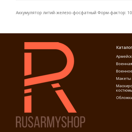
Аккумулятор литий-железо-фосфатный Форм-фактор: 1044
Катало
Армейск
Военная
Военное
Макеты 
Маскиро
костюм
Обложки