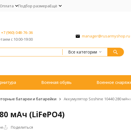
Оплата
Подбор размера
Ещё
+7 (960) 048-76-36
manager@rusarmyshop.ru
таем с 10:00-19:00
Все категории
рнитура
Военная обувь
Военное снаряж
яторные батареи и батарейки
Аккумулятор Soshine 10440 280 мАч (
80 мАч (LiFePO4)
ое
Поделиться